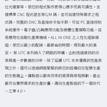
位元運算等，使您的程式製作更得心應手而具可讀性。支
援標準 CNC 程式語言等G/M 碼，並可自建特殊需求之程
式碼，完整的 DNC 及直接命令指令群，可從 PC 直接控制
系統運作。電子齒/凸輪應用功能及硬體位置擷取功能，容
易應用在自動化產業機械。ALL IN ONE 之人性化組裝模
組，使您以最少的配線，最節省的時間，得到最大的滿
足。 新 UTC 系列納入了網路的架構，企盼透過資訊的分
享與進一步數據的分析，除了延續 UTC 本來優異的性能表
現之外，還可以透過網路緊緊的將您的設備扣在智慧生產
的生態鏈上。讓製造以最有效率的資源與排程規劃，產出
最符合實際需求的生產計畫，邁向生產製造的下一個世代
－工業 4.0。